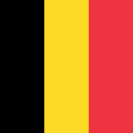
Visa / Mastercard
Cartes bancaires largement acceptées. Méthode de paiement la plus
populaire.
• Dépôts instantanés