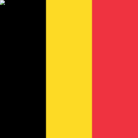
Casino
Belgique
Votre guide des meilleurs casinos
Meilleurs Casinos
Comment Choisir
Bonus
Paiements
Jeux
FAQ
Voir les Casinos
Meilleurs Casinos
Comment Choisir
Bonus
Paiements
Jeux
FAQ
Voir les Casinos
Top 10 Casino en Ligne Belgique -
Meilleur Casino Comparatif des Sites