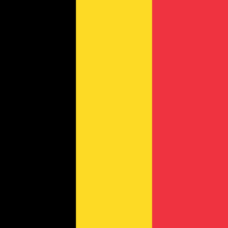
•
Interaction:
Chat en direct avec croupiers