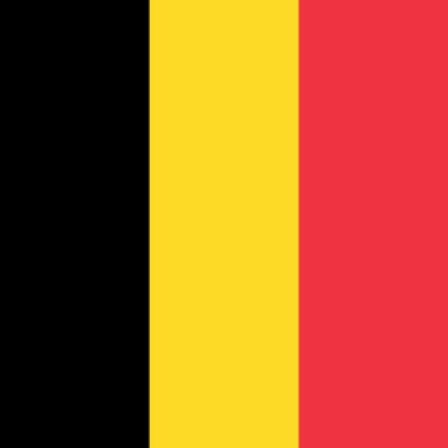
Bonus et promotions
Nous analysons les bonus de bienvenue, dépôts et cashback. Les
conditions de mise varient entre x35 et x40. Vérifiez toujours la
contribution des jeux et la durée de validité.