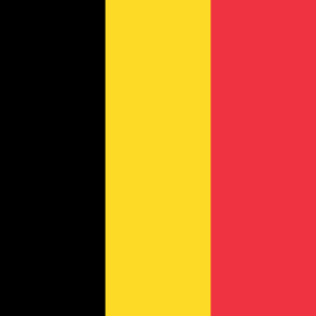
Modes de paiement