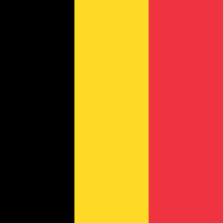
Ripple (XRP)
Crypto-monnaie rapide pour dépôts et retraits. Frais de réseau
variables.
• Dépôt équivalent: ~10€
• Retraits: sous 24h
• Transactions irréversibles